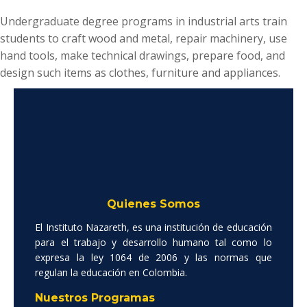
Undergraduate degree programs in industrial arts train
students to craft wood and metal, repair machinery, use
hand tools, make technical drawings, prepare food, and
design such items as clothes, furniture and appliances.
Quienes Somos
El Instituto Nazareth, es una institución de educación
para el trabajo y desarrollo humano tal como lo
expresa la ley 1064 de 2006 y las normas que
regulan la educación en Colombia.
Nuestros Programas